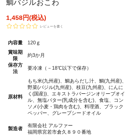
鯛バジルおこわ
1,458円(税込)
レビューを書く
内容量
120ｇ
賞味期
約3か月
限
保存方
要冷凍（－18℃以下で保存）
法
もち米(九州産)、鯛あらだし汁、鯛(九州産)、
野菜(バジル(九州産)、枝豆(九州産)、にんに
く(国産))、エキストラバージンオリーブオイ
原材料
ル、無塩バター(乳成分を含む)、食塩、コン
ソメ(小麦・鶏肉を含む)、料理酒、ブラック
ペッパー、グレープシードオイル
有限会社 アルファー
製造者
福岡県宮若市倉久８９０番地