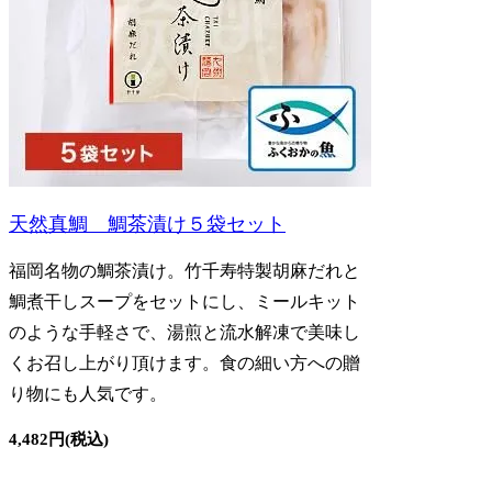
天然真鯛 鯛茶漬け５袋セット
福岡名物の鯛茶漬け。竹千寿特製胡麻だれと
鯛煮干しスープをセットにし、ミールキット
のような手軽さで、湯煎と流水解凍で美味し
くお召し上がり頂けます。食の細い方への贈
り物にも人気です。
4,482円(税込)