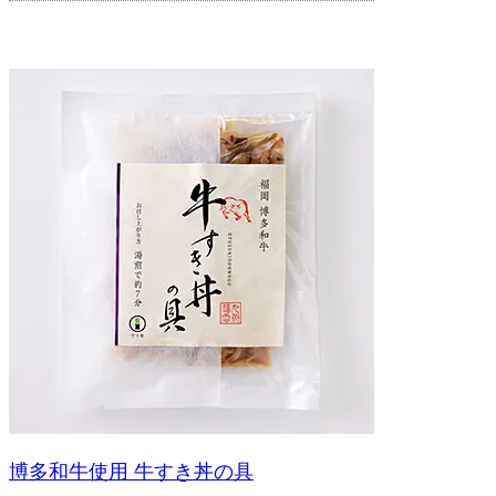
博多和牛使用 牛すき丼の具