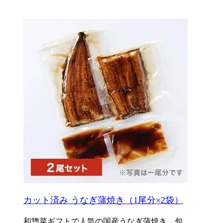
カット済み うなぎ蒲焼き（1尾分×2袋）
和惣菜ギフトで人気の国産うなぎ蒲焼き。包