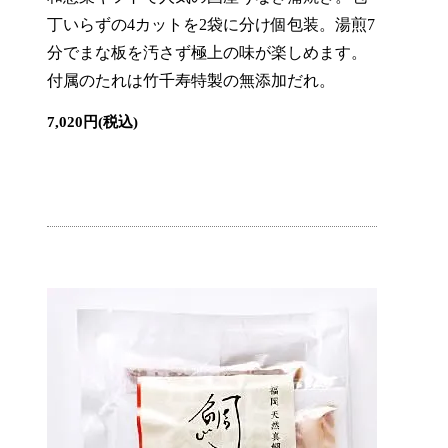
丁いらずの4カットを2袋に分け個包装。湯煎7
分でまな板を汚さず極上の味が楽しめます。
付属のたれは竹千寿特製の無添加だれ。
7,020円(税込)