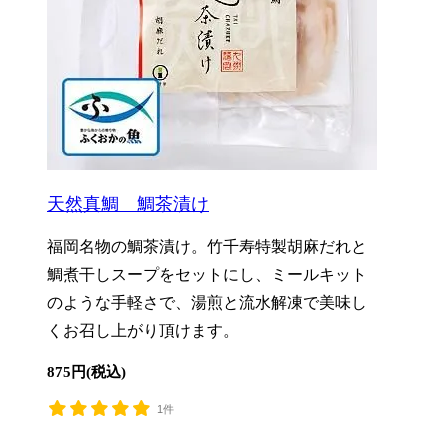
天然真鯛 鯛茶漬け
福岡名物の鯛茶漬け。竹千寿特製胡麻だれと
鯛煮干しスープをセットにし、ミールキット
のような手軽さで、湯煎と流水解凍で美味し
くお召し上がり頂けます。
875円(税込)
1件