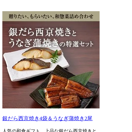
銀だら西京焼き4袋＆うなぎ蒲焼き2尾
人気の和食ギフト、上品な銀だら西京焼きと