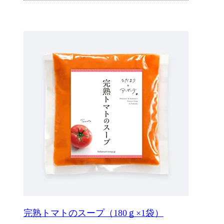
完熟トマトのスープ（180ｇ×1袋）